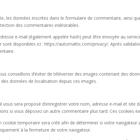
, les données inscrites dans le formulaire de commentaire, ainsi que v
étection des commentaires indésirables.
resse e-mail (également appelée hash) peut être envoyée au service Gr
r sont disponibles ici : https://automattic.com/privacy/. Après valida
ntaire.
 vous conseillons d’éviter de téléverser des images contenant des d
re des données de localisation depuis ces images.
il vous sera proposé d’enregistrer votre nom, adresse e-mail et site 
ations si vous déposez un autre commentaire plus tard. Ces cookies ex
 cookie temporaire sera créé afin de déterminer si votre navigateur a
quement à la fermeture de votre navigateur.